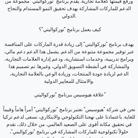
ورفع قيمتها كعلامة تجارية. يقدم برنامج "توركواليتي" مجموعة من
الدعم للماركات المشاركة بهدف تحقيق النمو المستدام والنجاح
الدولي.
كيف يعمل برنامج "توركواليتي"؟
يهدف برنامج "توركواليتي" إلى زيادة قدرة الماركات على المنافسة
عبر توفير مجموعة متنوعة من الدعم. يشمل هذا الدعم دعم مالي،
وبرامج تدريبية، وخدمات استشارية، ودعم إدارة العلامات التجارية،
والمشاركة في أنشطة التسويق الدولي، وغيرها. تم تصميم هذا
الدعم لزيادة جودة المنتجات، وزيادة الوعي بالعلامة التجارية،
والامتثال للمعايير الدولية.
علاقة هيوسيس ببرنامج "توركواليتي"
نحن في شركة "هيوسيس" نعتبر برنامج "توركواليتي" أمراً هاماً وقيماً
للغاية. باعتمادنا على نهجنا التكنولوجي والابتكاري، نسعى لدعم تركيا
في تحقيق مكانة أقوى على الصعيد العالمي. من خلال ذلك، نقدم
حلولاً تكنولوجية للماركات المشاركة في برنامج "توركواليتي"،